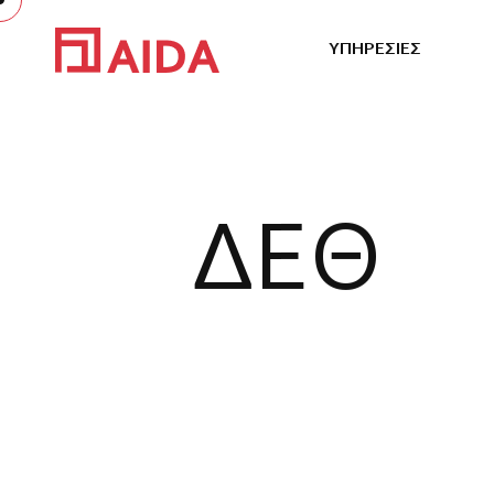
Υ
Π
Η
Ρ
Ε
Σ
Ι
Ε
Σ
Δ
Ε
Θ