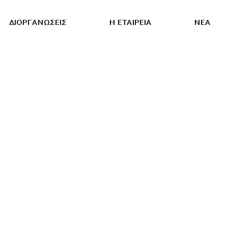
Δ
Ι
Ο
Ρ
Γ
Α
Ν
Ω
Σ
Ε
Ι
Σ
Η
Ε
Τ
Α
Ι
Ρ
Ε
Ι
Α
Ν
Ε
Α