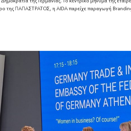
Δημοκρατία της Γερμανίας. Το κεντρικό μήνυμα της εται
ερο της ΠΑΠΑΣΤΡΑΤΟΣ, η AIDA παρείχε παραγωγή Branding