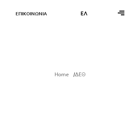
ΕΛ
Ε
Π
Ι
Κ
Ο
Ι
Ν
Ω
Ν
Ι
Α
Home
ΔΕΘ