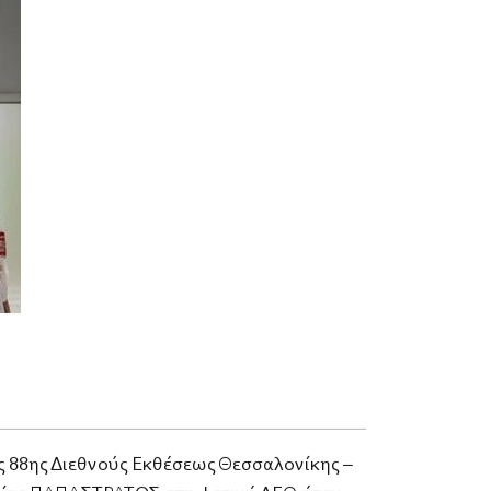
ς 88ης Διεθνούς Εκθέσεως Θεσσαλονίκης –