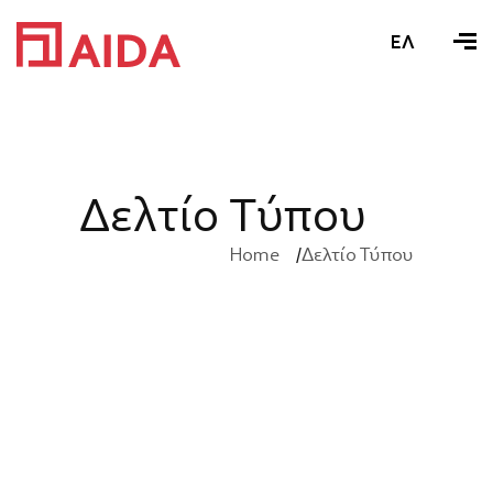
ΕΛ
Δ
ε
λ
τ
ί
ο
Τ
ύ
π
ο
υ
Home
Δελτίο Τύπου