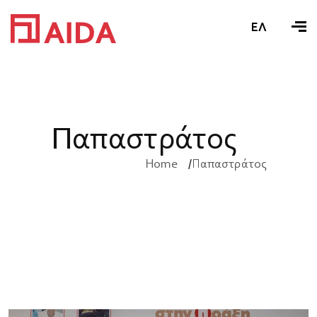
ΕΛ
Π
α
π
α
σ
τ
ρ
ά
τ
ο
ς
Home
Παπαστράτος