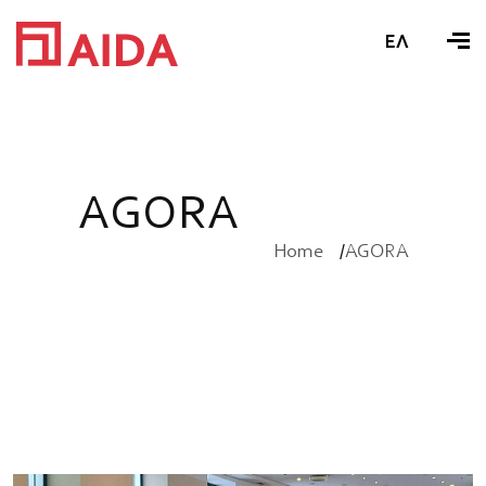
ΕΛ
A
G
O
R
A
Home
AGORA