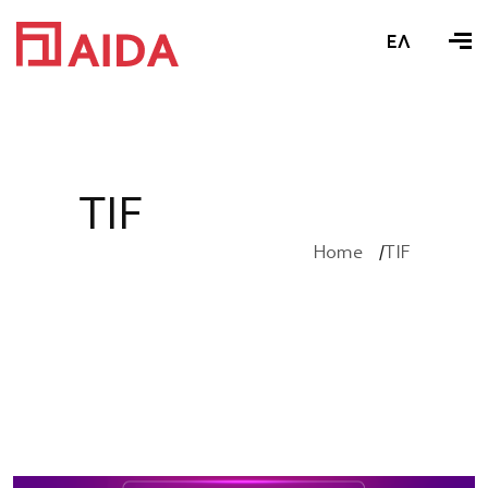
ΕΛ
T
I
F
Home
TIF