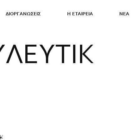
Δ
Ι
Ο
Ρ
Γ
Α
Ν
Ω
Σ
Ε
Ι
Σ
Η
Ε
Τ
Α
Ι
Ρ
Ε
Ι
Α
Ν
Ε
Α
Υ
Λ
Ε
Υ
Τ
Ι
Κ