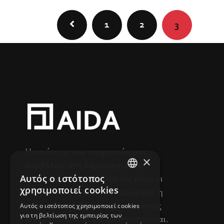
1
2
3
Η ποιότητα των υπηρεσιών μας
×
συμβάλλει στη δημιουργία του
Αυτός ο ιστότοπος
κατάλληλου περιβάλλοντος όπου οι
GREEK
χρησιμοποιεί cookies
ανθρώπινες σχέσεις δυναμώνουν, η
ENGLISH
Αυτός ο ιστότοπος χρησιμοποιεί cookies
γνώση μεταδίδεται, οι συνεργασίες
για τη βελτίωση της εμπειρίας των
ισχυροποιούνται και αναπτύσσονται.