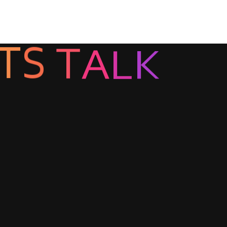
S
T
T
A
L
K