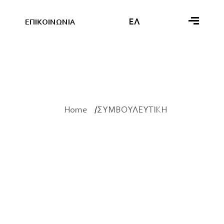
ΕΛ
Ε
Π
Ι
Κ
Ο
Ι
Ν
Ω
Ν
Ι
Α
Home
ΣΥΜΒΟΥΛΕΥΤΙΚΗ