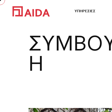
Υ
Π
Η
Ρ
Ε
Σ
Ι
Ε
Σ
Σ
Υ
Μ
Β
Ο
Η