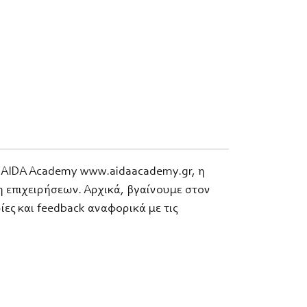
α, AIDA Academy www.aidaacademy.gr, η
η επιχειρήσεων. Αρχικά, βγαίνουμε στον
ς και feedback αναφορικά με τις