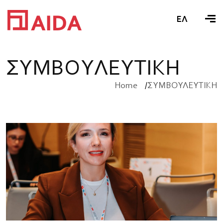
ΕΛ
Σ
Υ
Μ
Β
Ο
Υ
Λ
Ε
Υ
Τ
Ι
Κ
Η
Home
ΣΥΜΒΟΥΛΕΥΤΙΚΗ