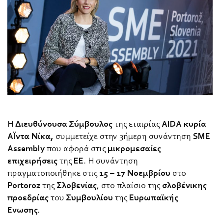
H
Διευθύνουσα Σύμβουλος
της εταιρίας
AIDA κυρία
Αΐντα Νίκα,
συμμετείχε στην 3ήμερη συνάντηση
SME
Assembly
που αφορά στις
μικρομεσαίες
επιχειρήσεις
της
ΕΕ
. Η συνάντηση
πραγματοποιήθηκε στις
15 – 17 Νοεμβρίου
στο
Portoroz
της
Σλοβενίας
, στο πλαίσιο της
σλοβένικης
προεδρίας
του
Συμβουλίου
της
Ευρωπαϊκής
Ένωσης.