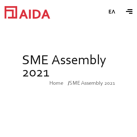
ΕΛ
S
M
E
A
s
s
e
m
b
l
y
2
0
2
1
Home
SME Assembly 2021