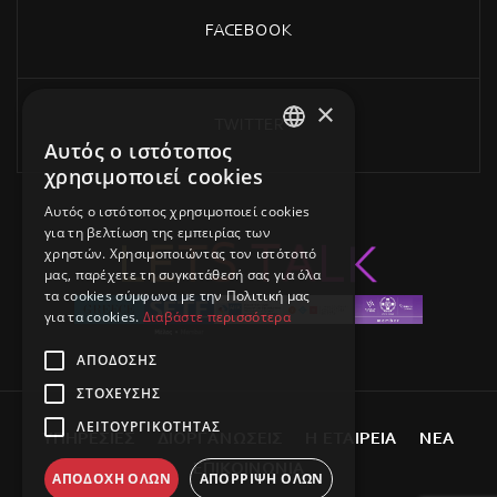
FACEBOOK
×
TWITTER
Αυτός ο ιστότοπος
GREEK
χρησιμοποιεί cookies
ENGLISH
Αυτός ο ιστότοπος χρησιμοποιεί cookies
για τη βελτίωση της εμπειρίας των
L
E
T
S
T
K
A
L
χρηστών. Χρησιμοποιώντας τον ιστότοπό
μας, παρέχετε τη συγκατάθεσή σας για όλα
τα cookies σύμφωνα με την Πολιτική μας
για τα cookies.
Διαβάστε περισσότερα
ΑΠΌΔΟΣΗΣ
ΣΤΌΧΕΥΣΗΣ
ΛΕΙΤΟΥΡΓΙΚΌΤΗΤΑΣ
Υ
Π
Η
Ρ
Ε
Σ
Ι
Ε
Σ
Δ
Ι
Ο
Ρ
Γ
Α
Ν
Ω
Σ
Ε
Ι
Σ
Η
Ε
Τ
Α
Ι
Ρ
Ε
Ι
Α
Ν
Ε
Α
Ε
Π
Ι
Κ
Ο
Ι
Ν
Ω
Ν
Ι
Α
ΑΠΟΔΟΧΉ ΌΛΩΝ
ΑΠΌΡΡΙΨΗ ΌΛΩΝ